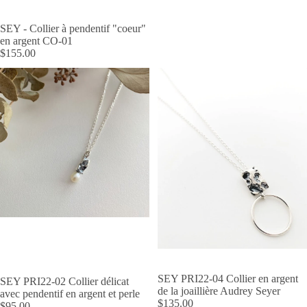
SEY - Collier à pendentif "coeur"
en argent CO-01
$155.00
SEY PRI22-04 Collier en argent
ÉPUISÉ
SEY PRI22-02 Collier délicat
de la joaillière Audrey Seyer
avec pendentif en argent et perle
$135.00
$95.00