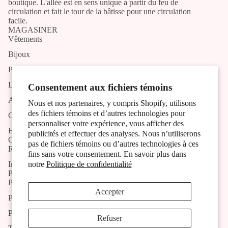
boutique. L'allée est en sens unique à partir du feu de
circulation et fait le tour de la bâtisse pour une circulation
facile.
MAGASINER
Vêtements
Bijoux
Produits artisans
Liste des artistes et artisans
Consentement aux fichiers témoins
Activités
Nous et nos partenaires, y compris Shopify, utilisons
des fichiers témoins et d’autres technologies pour
Contact
personnaliser votre expérience, vous afficher des
Blog
publicités et effectuer des analyses. Nous n’utiliserons
OUTILS
pas de fichiers témoins ou d’autres technologies à ces
Recherche
fins sans votre consentement. En savoir plus dans
Inscription à l'infolettre
notre
Politique de confidentialité
POLITIQUES
Politique de livraison
Accepter
Politique de retour et remboursement
Politique de confidentialité
Refuser