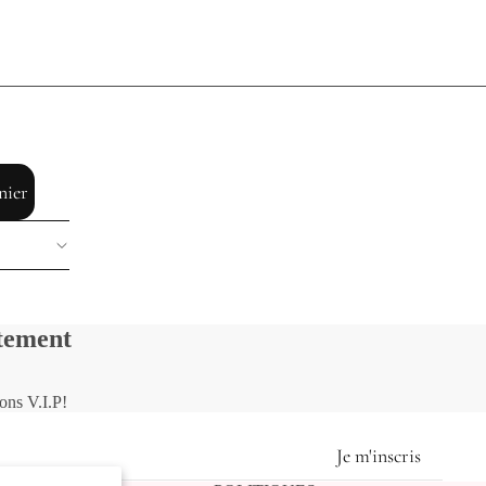
nier
itement
ions V.I.P!
Je m'inscris