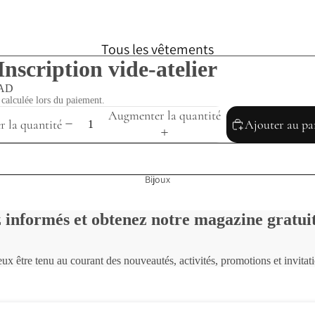
Tous les vêtements
 Inscription vide-atelier
Foulards
CAD
Robes
calculée lors du paiement.
Augmenter la quantité
 la quantité
Ajouter au pa
Hauts
Jupes
Bijoux
Vestes
Taille unique
 informés et obtenez notre magazine gratu
SOLDES
Chèque cadeau
ux être tenu au courant des nouveautés, activités, promotions et invitat