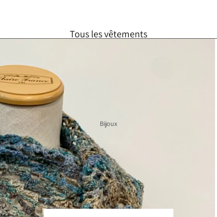
Tous les vêtements
Foulards
Robes
Hauts
Jupes
Bijoux
Vestes
Taille unique
SOLDES
Chèque cadeau