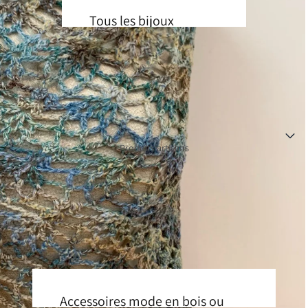
Tous les bijoux
Boucles d'oreilles
Colliers
Bagues
Bracelets
Produits artisans
Broches
Par artisan
Audrey Seyer
BOM Design
Claudine Moncion
Coralie Huckel
Accessoires mode en bois ou