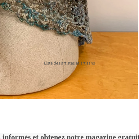
Émaux Diane
cuir
Charuest
Cuisine et maison
Laparé bijoux
Poterie
Michelle Kemp
Décorations
Chèque cadeau
Horloges
Liste des artistes et artisans
Moulins à poivre
Soin et ambiance
Écharpes crochetées
Fléché
Reliure
 informés et obtenez notre magazine gratu