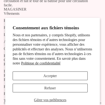
circulation et fait le tour de la bâtisse pour une circulation
facile.
MAGASINER
Vêtements
Bijoux
Consentement aux fichiers témoins
Produits artisans
Liste des artistes et artisans
Nous et nos partenaires, y compris Shopify, utilisons
des fichiers témoins et d’autres technologies pour
Activités
personnaliser votre expérience, vous afficher des
Contact
publicités et effectuer des analyses. Nous n’utiliserons
pas de fichiers témoins ou d’autres technologies à ces
Blog
fins sans votre consentement. En savoir plus dans
OUTILS
notre
Politique de confidentialité
Recherche
Inscription à l'infolettre
POLITIQUES
Accepter
Politique de livraison
Politique de retour et remboursement
Refuser
Politique de confidentialité
Gérer vos préférences
Termes et conditions
© 2026
Christine Mercier atelier-boutique