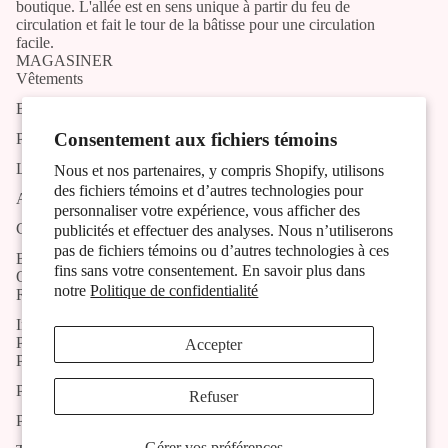
boutique. L'allée est en sens unique à partir du feu de
circulation et fait le tour de la bâtisse pour une circulation
facile.
MAGASINER
Vêtements
Bijoux
Consentement aux fichiers témoins
Produits artisans
Liste des artistes et artisans
Nous et nos partenaires, y compris Shopify, utilisons
des fichiers témoins et d’autres technologies pour
Activités
personnaliser votre expérience, vous afficher des
Contact
publicités et effectuer des analyses. Nous n’utiliserons
pas de fichiers témoins ou d’autres technologies à ces
Blog
fins sans votre consentement. En savoir plus dans
OUTILS
notre
Politique de confidentialité
Recherche
Inscription à l'infolettre
POLITIQUES
Accepter
Politique de livraison
Politique de retour et remboursement
Refuser
Politique de confidentialité
Gérer vos préférences