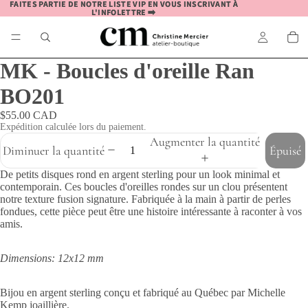
FAITES PARTIE DE NOTRE LISTE VIP EN VOUS INSCRIVANT À
FAITES PARTIE DE NOTRE LISTE VIP EN VOUS INSCRIVANT À
L'INFOLETTRE ➡️
L'INFOLETTRE ➡️
MK - Boucles d'oreille Ran
BO201
$55.00 CAD
Expédition calculée lors du paiement.
Augmenter la quantité
Diminuer la quantité
Épuisé
De petits disques rond en argent sterling pour un look minimal et
contemporain. Ces boucles d'oreilles rondes sur un clou présentent
notre texture fusion signature. Fabriquée à la main à partir de perles
fondues, cette pièce peut être une histoire intéressante à raconter à vos
amis.
Dimensions: 12x12 mm
Bijou en argent sterling conçu et fabriqué au Québec par Michelle
Kemp joaillière.