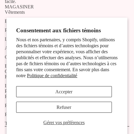
facile.
MAGASINER
Vêtements
Bijoux
Consentement aux fichiers témoins
Produits artisans
Liste des artistes et artisans
Nous et nos partenaires, y compris Shopify, utilisons
des fichiers témoins et d’autres technologies pour
Activités
personnaliser votre expérience, vous afficher des
Contact
publicités et effectuer des analyses. Nous n’utiliserons
pas de fichiers témoins ou d’autres technologies à ces
Blog
fins sans votre consentement. En savoir plus dans
OUTILS
notre
Politique de confidentialité
Recherche
Inscription à l'infolettre
POLITIQUES
Accepter
Politique de livraison
Politique de retour et remboursement
Refuser
Politique de confidentialité
Gérer vos préférences
Termes et conditions
© 2026
Christine Mercier atelier-boutique
Facebook
Instagram