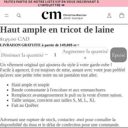
FAITES PARTIE DE NOTRE LISTE VIP EN VOUS INSCRIVANT À
FAITES PARTIE DE NOTRE LISTE VIP EN VOUS INSCRIVANT À
L'INFOLETTRE ➡️
L'INFOLETTRE ➡️
Haut ample en tricot de laine
$149.00 CAD
LIVRAISON GRATUITE à partir de 149,00$ et +
Augmenter la quantité
Diminuer la quantité
Épuisé
Un vêtement original qui ajoutera du style à votre garde-robe !
Facile à agencer, il est toujours de mise, autant avec votre jean préféré
qu'avec une petite robe noire ou un pantalon tout aller.
Haut ample et souple
Bande contrastante à l'encolure et aux emmanchures
Remplacez avantageusement le pull ou la veste d'entre saison.
Taille unique, convient aux tailles S, M, L, XL
Fait au Québec
Advenant une rupture de stock,
contactez
-moi
pour connaître la
disponibilité du tissu et le délai de confection pour une commande.