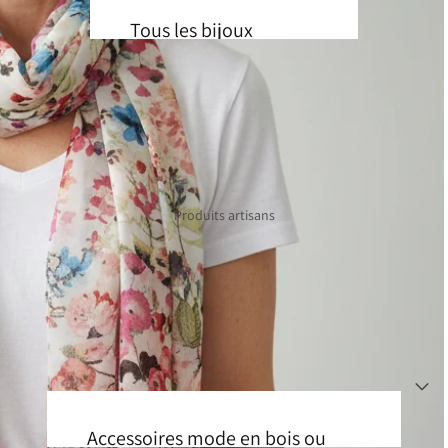
Tous les bijoux
Boucles d'oreilles
Colliers
Bagues
Bracelets
Produits artisans
Broches
Par artisan
Audrey Seyer
BOM Design
Claudine Moncion
Coralie Huckel
Accessoires mode en bois ou