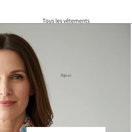
Tous les vêtements
Foulards
Robes
Hauts
Jupes
Bijoux
Vestes
Taille unique
SOLDES
Chèque cadeau