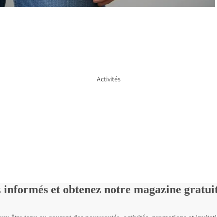
Bijoux
Tous les bijoux
Boucles d'oreilles
Colliers
Bagues
Activités
Bracelets
Broches
Arts visuels
 informés et obtenez notre magazine gratu