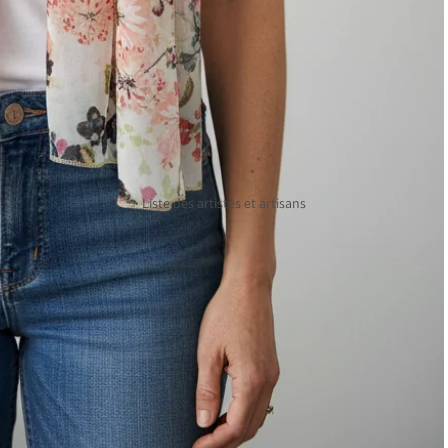
Émaux Diane
cuir
Charuest
Cuisine et maison
Laparé bijoux
Poterie
Michelle Kemp
Décorations
Chèque cadeau
Horloges
Liste des artistes et artisans
Moulins à poivre
Soin et ambiance
Écharpes crochetées
Fléché
Reliure