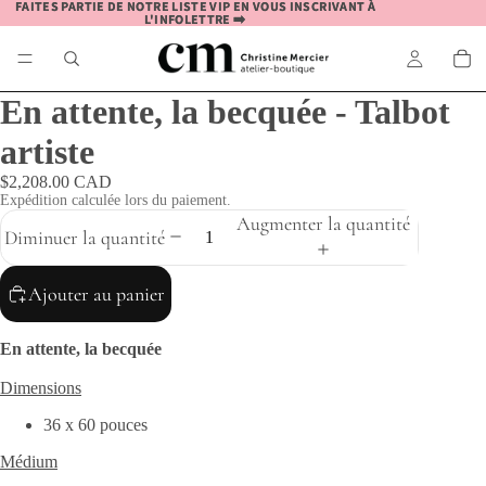
FAITES PARTIE DE NOTRE LISTE VIP EN VOUS INSCRIVANT À
FAITES PARTIE DE NOTRE LISTE VIP EN VOUS INSCRIVANT À
L'INFOLETTRE ➡️
L'INFOLETTRE ➡️
En attente, la becquée - Talbot
artiste
$2,208.00 CAD
Expédition calculée lors du paiement.
Augmenter la quantité
Diminuer la quantité
Ajouter au panier
En attente, la becquée
Dimensions
36 x 60 pouces
Médium