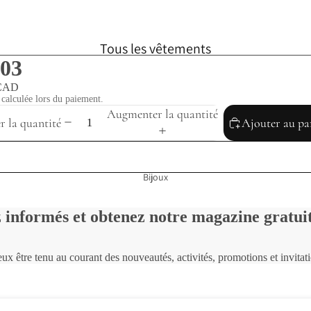
Tous les vêtements
03
Foulards
 CAD
Robes
calculée lors du paiement.
Augmenter la quantité
 la quantité
Ajouter au pa
Hauts
Jupes
Bijoux
Vestes
Taille unique
 informés et obtenez notre magazine gratu
SOLDES
Chèque cadeau
ux être tenu au courant des nouveautés, activités, promotions et invitat