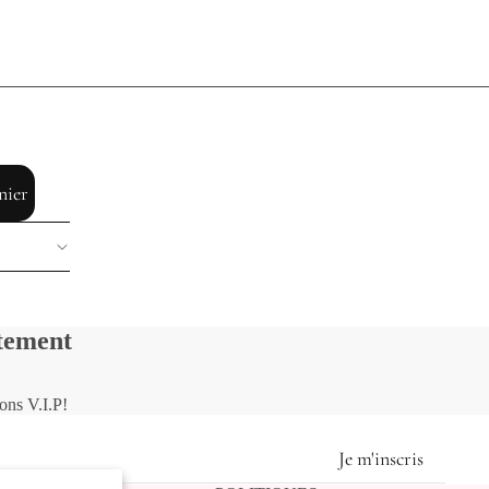
nier
itement
ions V.I.P!
Je m'inscris