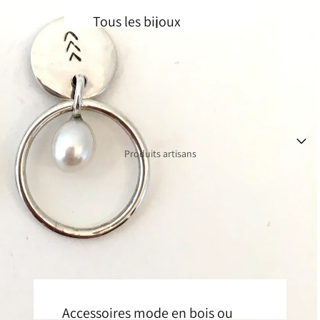
Tous les bijoux
Boucles d'oreilles
Colliers
Bagues
Bracelets
Produits artisans
Broches
Par artisan
Audrey Seyer
BOM Design
Claudine Moncion
Coralie Huckel
Accessoires mode en bois ou