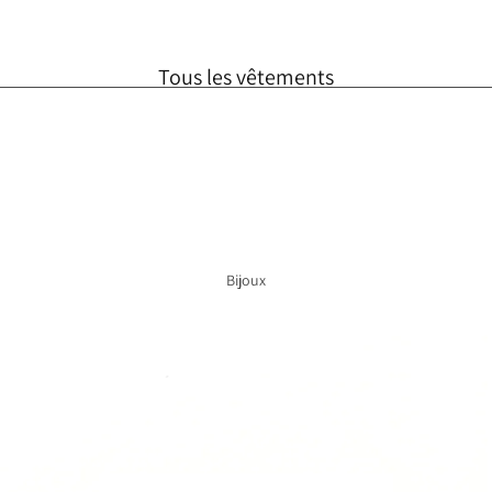
Tous les vêtements
Foulards
Robes
Hauts
Jupes
Bijoux
Vestes
Taille unique
SOLDES
Chèque cadeau