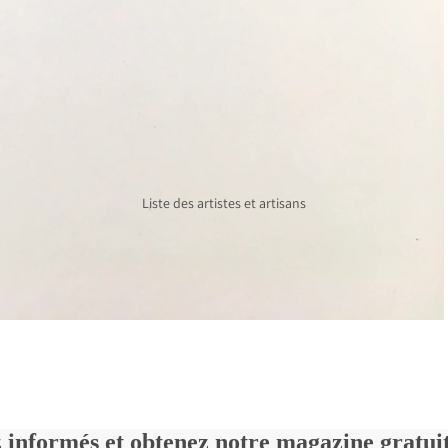
Émaux Diane
cuir
Charuest
Cuisine et maison
Laparé bijoux
Poterie
Michelle Kemp
Décorations
Chèque cadeau
Horloges
Liste des artistes et artisans
Moulins à poivre
Soin et ambiance
Écharpes crochetées
Fléché
Reliure
 informés et obtenez notre magazine gratu